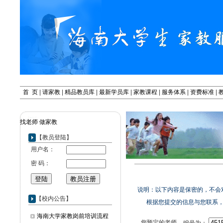
首 页
|
请家教
|
精品教员库
|
最新学员库
|
家教课程
|
服务体系
|
资费标准
|
找老师
做家教
【教员登陆】
用户名：
密 码：
说明：以下内容是保密的，不会
【校内公告】
根据您提交的信息与您联系，感
海南大学家教岗前培训流程
您预定的老师