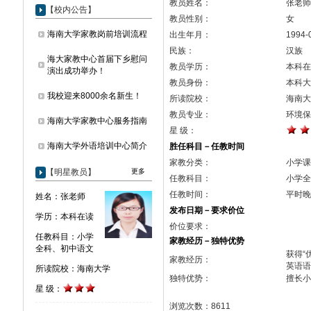
教员姓名：
张老师
【校内公告】
教员性别：
女
海南大学家教岗前培训流程
出生年月：
1994-
民族：
汉族
海大家教中心首届下乡慰问
教员学历：
本科在
演出成功举办！
教员身份：
本科大
我校迎来8000余名新生！
所读院校：
海南大
教员专业：
环境保
海南大学家教中心服务指南
星 级：
海南大学外语培训中心简介
胜任科目－任教时间
家教分类：
小学课
【明星教员】
更多
任教科目：
小学
任教时间：
平时晚
姓名：张老师
发布日期－要求价位
学历：本科在读
价位要求：
任教科目：小学
家教经历－独特优势
全科、初中语文
获得“
家教经历：
英语语
所读院校：海南大学
独特优势：
擅长小
星 级：
浏览次数：8611