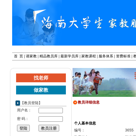
首 页
|
请家教
|
精品教员库
|
最新学员库
|
家教课程
|
服务体系
|
资费标准
|
欢迎登陆海大家
找老师
做家教
教员详细信息
【教员登陆】
用户名：
密 码：
个人基本信息
编号：
3655