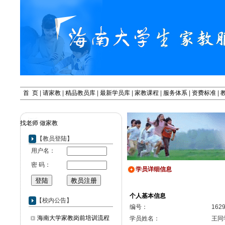
首 页
|
请家教
|
精品教员库
|
最新学员库
|
家教课程
|
服务体系
|
资费标准
|
找老师
做家教
【教员登陆】
用户名：
密 码：
学员详细信息
个人基本信息
【校内公告】
编号：
162
海南大学家教岗前培训流程
学员姓名：
王同