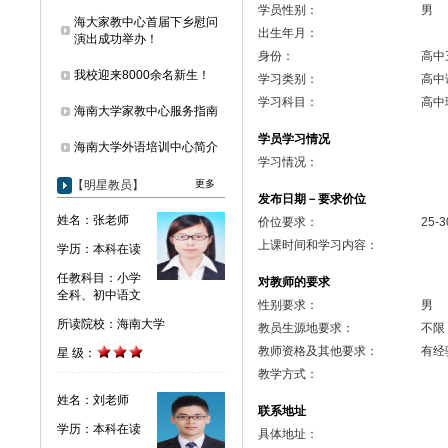
学员性别：
男
海大家教中心首届下乡慰问
出生年月：
演出成功举办！
身份：
高中
我校迎来8000余名新生！
学习类别：
高中
学习科目：
高中
海南大学家教中心服务指南
学员学习情况
海南大学外语培训中心简介
学习情况：
【明星教员】
更多
发布日期－要求价位
姓名：张老师
价位要求：
25-3
上课时间和学习内容：
学历：本科在读
任教科目：小学
对教师的要求
全科、初中语文
性别要求：
男
所读院校：海南大学
教员生源地要求：
不限
教师资格及其他要求：
有经
星 级：
教学方式：
姓名：刘老师
联系地址
学历：本科在读
具体地址：